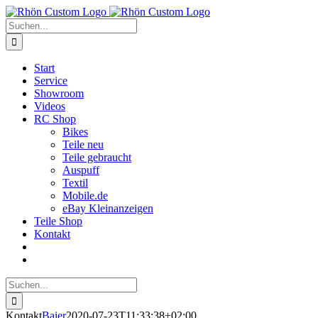
Zum
Inhalt
Suche
springen
nach:
Start
Service
Showroom
Videos
RC Shop
Bikes
Teile neu
Teile gebraucht
Auspuff
Textil
Mobile.de
eBay Kleinanzeigen
Teile Shop
Kontakt
Suche
nach:
Kontakt
Baier
2020-07-23T11:33:38+02:00