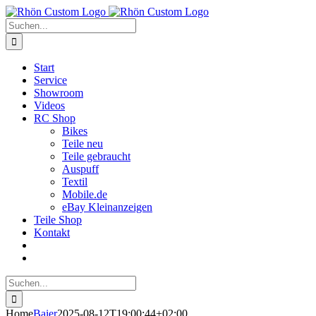
Zum
Inhalt
Suche
springen
nach:
Start
Service
Showroom
Videos
RC Shop
Bikes
Teile neu
Teile gebraucht
Auspuff
Textil
Mobile.de
eBay Kleinanzeigen
Teile Shop
Kontakt
Suche
nach:
Home
Baier
2025-08-12T19:00:44+02:00