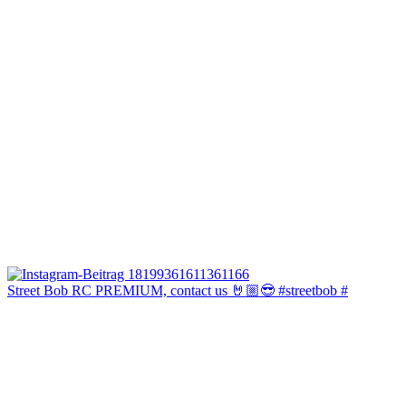
Street Bob RC PREMIUM, contact us 🤘🏼😎 #streetbob #