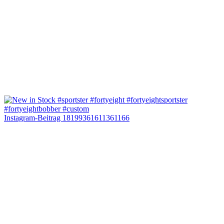
Instagram-Beitrag 18199361611361166