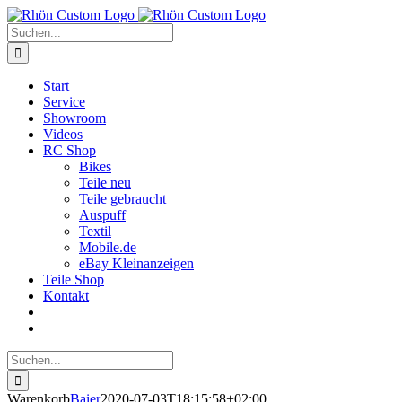
Zum
Inhalt
Suche
springen
nach:
Start
Service
Showroom
Videos
RC Shop
Bikes
Teile neu
Teile gebraucht
Auspuff
Textil
Mobile.de
eBay Kleinanzeigen
Teile Shop
Kontakt
Suche
nach:
Warenkorb
Baier
2020-07-03T18:15:58+02:00