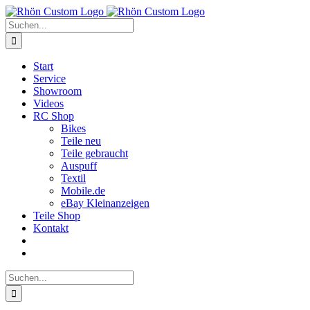
Zum
Inhalt
Suche
springen
nach:
Start
Service
Showroom
Videos
RC Shop
Bikes
Teile neu
Teile gebraucht
Auspuff
Textil
Mobile.de
eBay Kleinanzeigen
Teile Shop
Kontakt
Suche
nach: