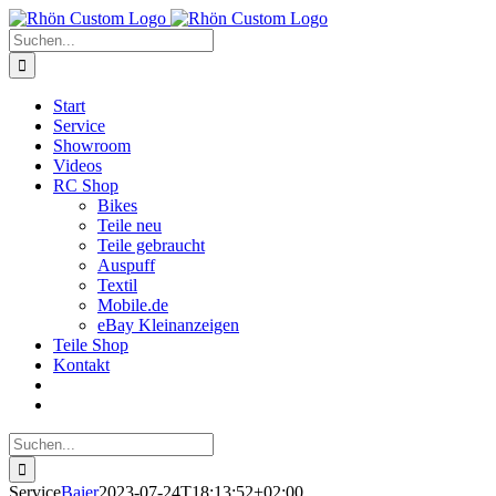
Zum
Inhalt
Suche
springen
nach:
Start
Service
Showroom
Videos
RC Shop
Bikes
Teile neu
Teile gebraucht
Auspuff
Textil
Mobile.de
eBay Kleinanzeigen
Teile Shop
Kontakt
Suche
nach:
Service
Baier
2023-07-24T18:13:52+02:00