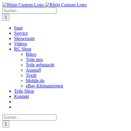
Zum
Inhalt
Suche
springen
nach:
Start
Service
Showroom
Videos
RC Shop
Bikes
Teile neu
Teile gebraucht
Auspuff
Textil
Mobile.de
eBay Kleinanzeigen
Teile Shop
Kontakt
Suche
nach: