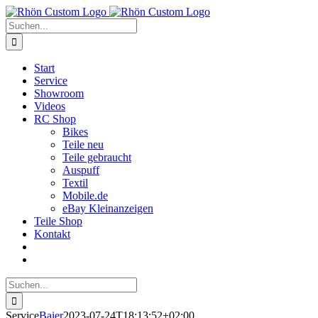
Zum
Inhalt
Suche
springen
nach:
Start
Service
Showroom
Videos
RC Shop
Bikes
Teile neu
Teile gebraucht
Auspuff
Textil
Mobile.de
eBay Kleinanzeigen
Teile Shop
Kontakt
Suche
nach:
Service
Baier
2023-07-24T18:13:52+02:00