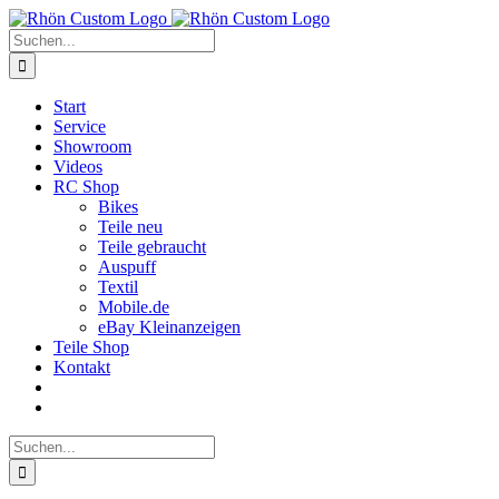
Zum
Inhalt
Suche
springen
nach:
Start
Service
Showroom
Videos
RC Shop
Bikes
Teile neu
Teile gebraucht
Auspuff
Textil
Mobile.de
eBay Kleinanzeigen
Teile Shop
Kontakt
Suche
nach: